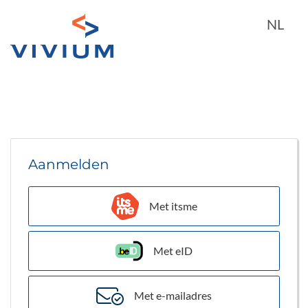
home
Skip to Main Content
NL
Aanmelden
Met itsme
Met eID
Met e-mailadres